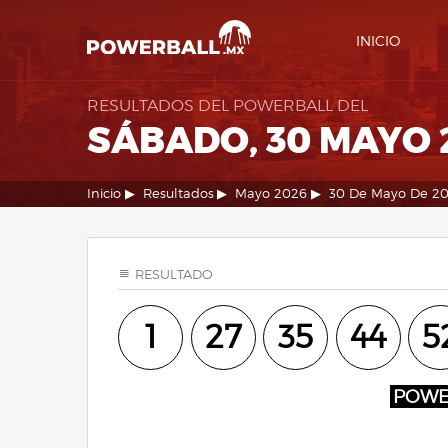
INICIO
RESULTADOS DEL POWERBALL DEL
SÁBADO, 30 MAYO 
Inicio
Resultados
Mayo 2026
30 De Mayo De 2
RESULTADO
1
27
35
44
5
POW