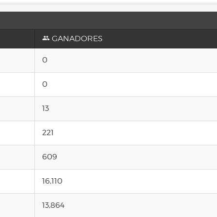
GANADORES
0
0
13
221
609
16,110
13,864