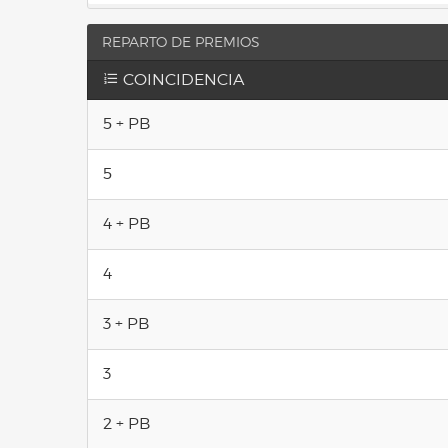
REPARTO DE PREMIOS
COINCIDENCIA
5 + PB
5
4 + PB
4
3 + PB
3
2 + PB