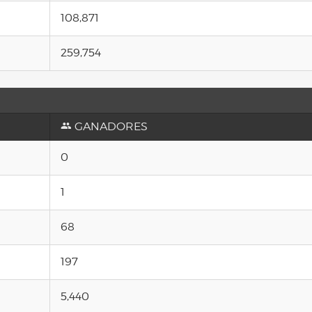
108,871
259,754
GANADORES
0
1
68
197
5,440