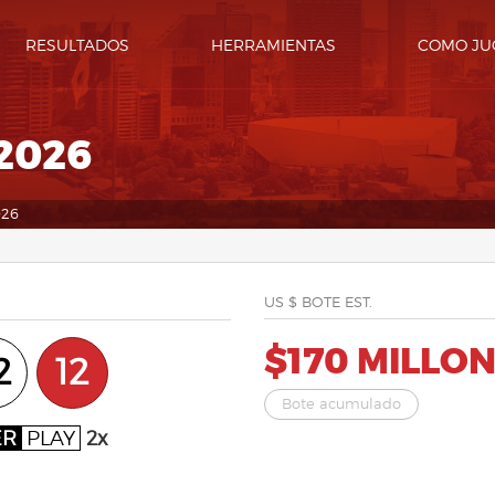
RESULTADOS
HERRAMIENTAS
COMO JU
2026
026
US $ BOTE EST.
$170 MILLO
2
12
Bote acumulado
ER
PLAY
2x