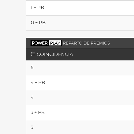
1 + PB
0 + PB
POWER
PLAY
REPARTO DE PREMIOS
COINCIDENCIA
5
4 + PB
4
3 + PB
3