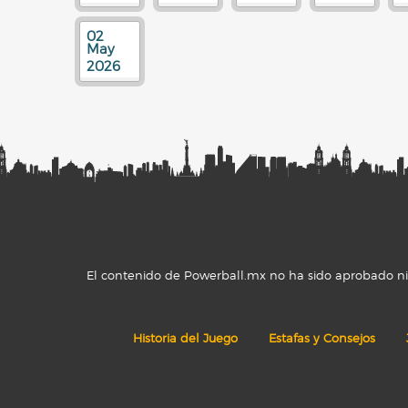
02
May
2026
El contenido de Powerball.mx no ha sido aprobado ni r
Historia del Juego
Estafas y Consejos