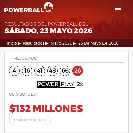
RESULTADOS DEL POWERBALL DEL
SÁBADO, 23 MAYO 2026
Inicio
Resultados
Mayo 2026
23 De Mayo De 2026
RESULTADO
4
16
41
48
66
26
POWER
PLAY
2x
US $ BOTE EST.
$132 MILLONES
Bote acumulado