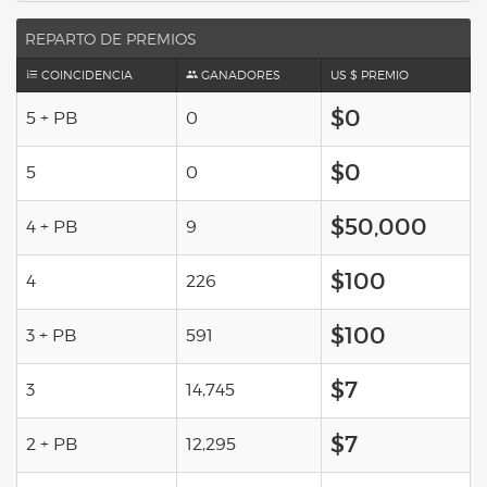
REPARTO DE PREMIOS
COINCIDENCIA
GANADORES
US $ PREMIO
$0
5 + PB
0
$0
5
0
$50,000
4 + PB
9
$100
4
226
$100
3 + PB
591
$7
3
14,745
$7
2 + PB
12,295