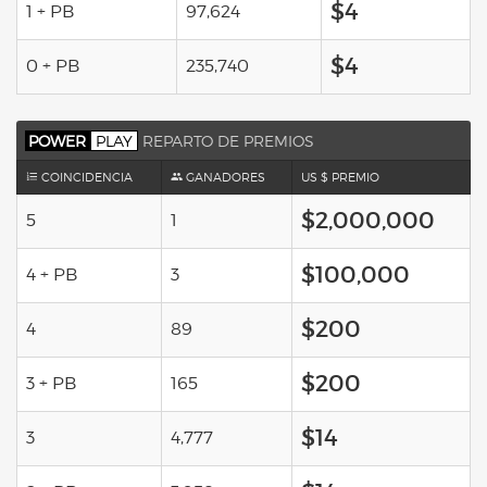
$4
1 + PB
97,624
$4
0 + PB
235,740
POWER
PLAY
REPARTO DE PREMIOS
COINCIDENCIA
GANADORES
US $ PREMIO
$2,000,000
5
1
$100,000
4 + PB
3
$200
4
89
$200
3 + PB
165
$14
3
4,777