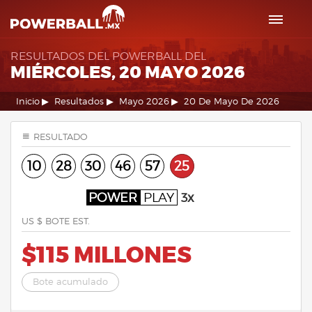
RESULTADOS DEL POWERBALL DEL
MIÉRCOLES, 20 MAYO 2026
Inicio
Resultados
Mayo 2026
20 De Mayo De 2026
RESULTADO
10
28
30
46
57
25
POWER
PLAY
3x
US $ BOTE EST.
$115 MILLONES
Bote acumulado