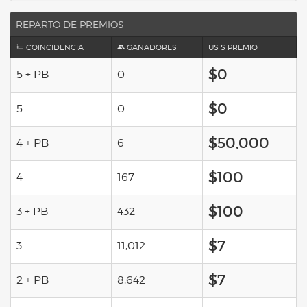
REPARTO DE PREMIOS
COINCIDENCIA
GANADORES
US $ PREMIO
$0
5 + PB
0
$0
5
0
$50,000
4 + PB
6
$100
4
167
$100
3 + PB
432
$7
3
11,012
$7
2 + PB
8,642