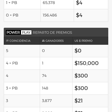
$4
1 + PB
65,378
$4
0 + PB
156,486
POWER
PLAY
REPARTO DE PREMIOS
COINCIDENCIA
GANADORES
US $ PREMIO
$0
5
0
$150,000
4 + PB
1
$300
4
74
$300
3 + PB
148
$21
3
3,877