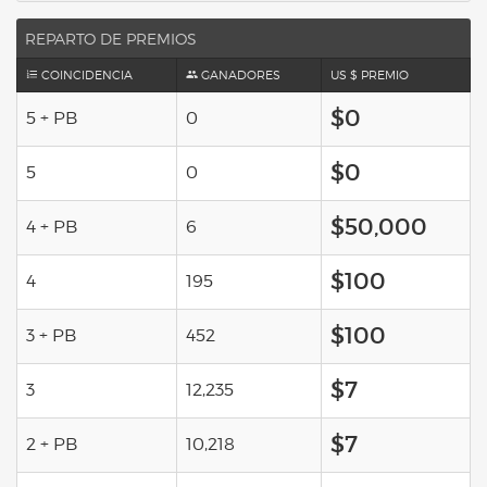
REPARTO DE PREMIOS
COINCIDENCIA
GANADORES
US $ PREMIO
$0
5 + PB
0
$0
5
0
$50,000
4 + PB
6
$100
4
195
$100
3 + PB
452
$7
3
12,235
$7
2 + PB
10,218