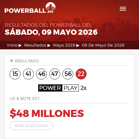
RESULTADOS DEL POWERBALL DEL
SÁBADO, 09 MAYO 2026
Inicio
Resultados
Mayo 2026
09 De Mayo De 2026
RESULTADO
15
41
46
47
56
22
POWER
PLAY
2x
US $ BOTE EST.
$48 MILLONES
Bote acumulado