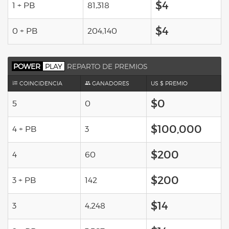
$4
1 + PB
81,318
$4
0 + PB
204,140
POWER
PLAY
REPARTO DE PREMIOS
COINCIDENCIA
GANADORES
US $ PREMIO
$0
5
0
$100,000
4 + PB
3
$200
4
60
$200
3 + PB
142
$14
3
4,248