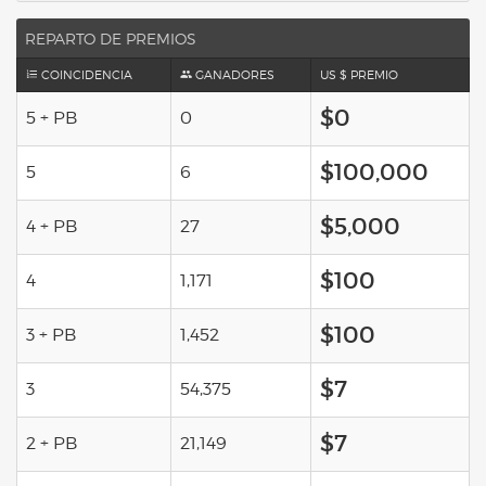
REPARTO DE PREMIOS
COINCIDENCIA
GANADORES
US $ PREMIO
$0
5 + PB
0
$100,000
5
6
$5,000
4 + PB
27
$100
4
1,171
$100
3 + PB
1,452
$7
3
54,375
$7
2 + PB
21,149