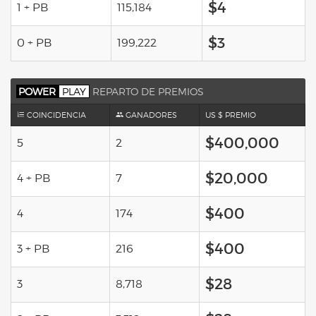
$4
1 + PB
115,184
$3
0 + PB
199,222
POWER
PLAY
REPARTO DE PREMIOS
COINCIDENCIA
GANADORES
US $ PREMIO
$400,000
5
2
$20,000
4 + PB
7
$400
4
174
$400
3 + PB
216
$28
3
8,718