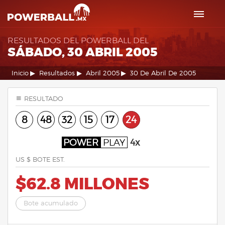
RESULTADOS DEL POWERBALL DEL
SÁBADO, 30 ABRIL 2005
Inicio
Resultados
Abril 2005
30 De Abril De 2005
RESULTADO
8
48
32
15
17
24
POWER
PLAY
4x
US $ BOTE EST.
$62.8 MILLONES
Bote acumulado