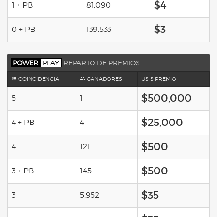
$4
1 + PB
81,090
$3
0 + PB
139,533
POWER
PLAY
REPARTO DE PREMIOS
COINCIDENCIA
GANADORES
US $ PREMIO
$500,000
5
1
$25,000
4 + PB
4
$500
4
121
$500
3 + PB
145
$35
3
5,952