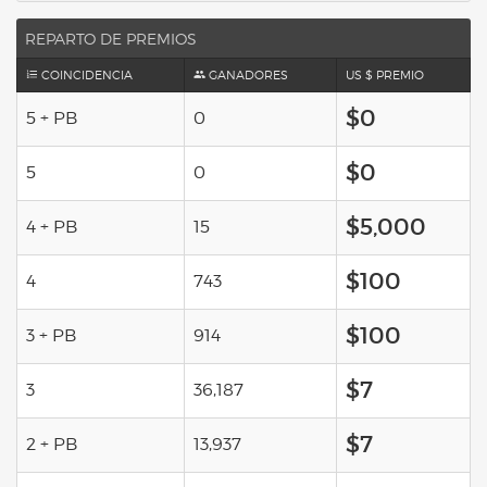
REPARTO DE PREMIOS
COINCIDENCIA
GANADORES
US $ PREMIO
$0
5 + PB
0
$0
5
0
$5,000
4 + PB
15
$100
4
743
$100
3 + PB
914
$7
3
36,187
$7
2 + PB
13,937