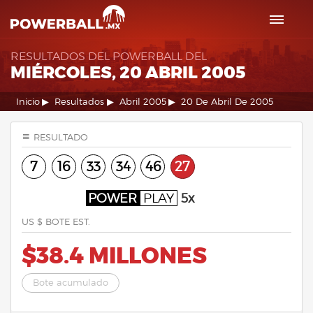
RESULTADOS DEL POWERBALL DEL
MIÉRCOLES, 20 ABRIL 2005
Inicio
Resultados
Abril 2005
20 De Abril De 2005
RESULTADO
7
16
33
34
46
27
POWER
PLAY
5x
US $ BOTE EST.
$38.4 MILLONES
Bote acumulado