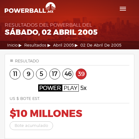
RESULTADOS DEL POWERBALL DEL
SÁBADO, 02 ABRIL 2005
Inicio
Resultados
Abril 2005
02 De Abril De 2005
RESULTADO
11
9
5
17
46
39
POWER
PLAY
5x
US $ BOTE EST.
$10 MILLONES
Bote acumulado