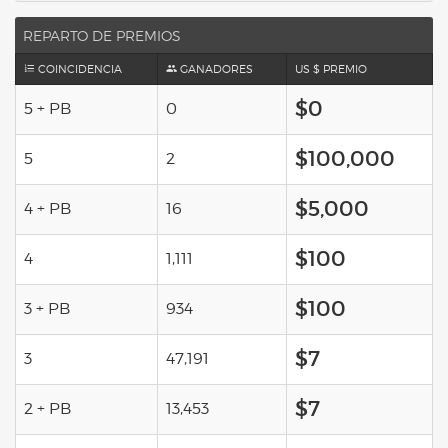
REPARTO DE PREMIOS
COINCIDENCIA
GANADORES
US $ PREMIO
$0
5 + PB
0
$100,000
5
2
$5,000
4 + PB
16
$100
4
1,111
$100
3 + PB
934
$7
3
47,191
$7
2 + PB
13,453