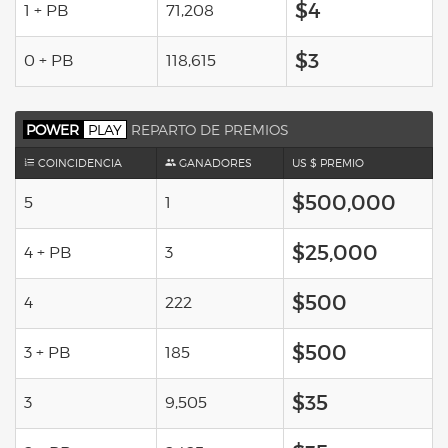
$4
1 + PB
71,208
$3
0 + PB
118,615
POWER
PLAY
REPARTO DE PREMIOS
COINCIDENCIA
GANADORES
US $ PREMIO
$500,000
5
1
$25,000
4 + PB
3
$500
4
222
$500
3 + PB
185
$35
3
9,505