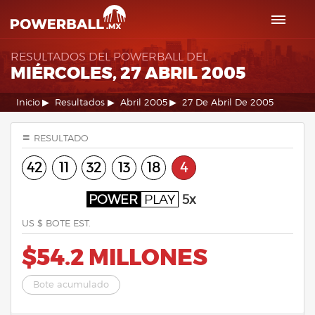
RESULTADOS DEL POWERBALL DEL
MIÉRCOLES, 27 ABRIL 2005
Inicio
Resultados
Abril 2005
27 De Abril De 2005
RESULTADO
42
11
32
13
18
4
POWER
PLAY
5x
US $ BOTE EST.
$54.2 MILLONES
Bote acumulado