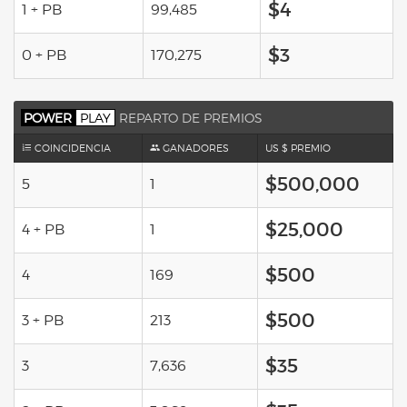
$4
1 + PB
99,485
$3
0 + PB
170,275
POWER
PLAY
REPARTO DE PREMIOS
COINCIDENCIA
GANADORES
US $ PREMIO
$500,000
5
1
$25,000
4 + PB
1
$500
4
169
$500
3 + PB
213
$35
3
7,636