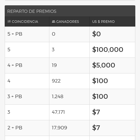
REPARTO DE PREMIOS
COINCIDENCIA
GANADORES
US $ PREMIO
$0
5 + PB
0
$100,000
5
3
$5,000
4 + PB
19
$100
4
922
$100
3 + PB
1,248
$7
3
47,171
$7
2 + PB
17,909