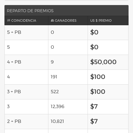
REPARTO DE PREMIOS
COINCIDENCIA
GANADORES
US $ PREMIO
$0
5 + PB
0
$0
5
0
$50,000
4 + PB
9
$100
4
191
$100
3 + PB
522
$7
3
12,396
$7
2 + PB
10,821