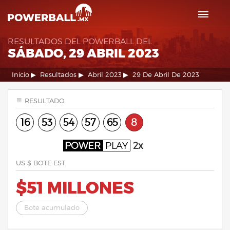
RESULTADOS DEL POWERBALL DEL
SÁBADO, 29 ABRIL 2023
Inicio
Resultados
Abril 2023
29 De Abril De 2023
RESULTADO
16
53
54
57
65
8
POWER
PLAY
2x
US $ BOTE EST.
$51 MILLONES
Bote acumulado