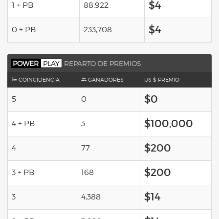
$4
1 + PB
88,922
$4
0 + PB
233,708
POWER
PLAY
REPARTO DE PREMIOS
COINCIDENCIA
GANADORES
US $ PREMIO
$0
5
0
$100,000
4 + PB
3
$200
4
77
$200
3 + PB
168
$14
3
4,388