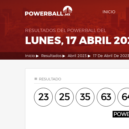
INICIO
RESULTADOS DEL POWERBALL DEL
LUNES, 17 ABRIL 20
Inicio
Resultados
Abril 2023
17 De Abril De 202
RESULTADO
23
25
35
63
6
POW