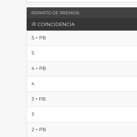
REPARTO DE PREMIOS
COINCIDENCIA
5 + PB
5
4 + PB
4
3 + PB
3
2 + PB