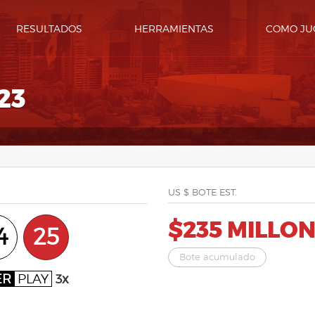
RESULTADOS
HERRAMIENTAS
COMO JU
23
3
US $ BOTE EST.
$235 MILLO
4
25
Bote acumulado
ER
PLAY
3x