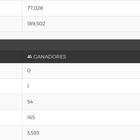
77,028
189,502
GANADORES
0
1
54
165
3,593