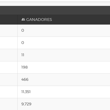
GANADORES
0
0
11
198
466
11,351
9,729