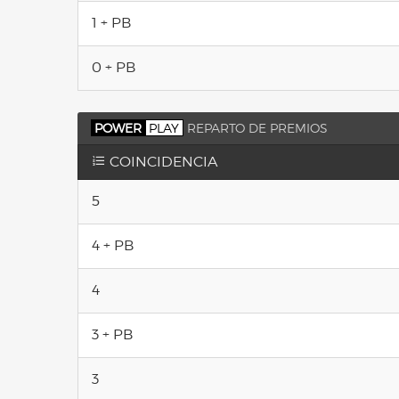
1 + PB
0 + PB
POWER
PLAY
REPARTO DE PREMIOS
COINCIDENCIA
5
4 + PB
4
3 + PB
3