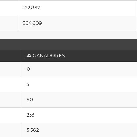
122,862
304,609
GANADORES
0
3
90
233
5,562