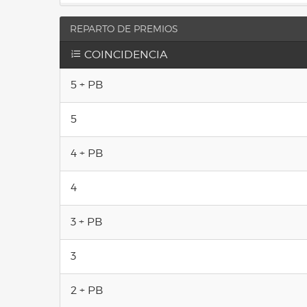
REPARTO DE PREMIOS
COINCIDENCIA
5 + PB
5
4 + PB
4
3 + PB
3
2 + PB