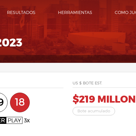
RESULTADOS
HERRAMIENTAS
COMO JU
2023
3
US $ BOTE EST.
$219 MILLO
9
18
Bote acumulado
ER
PLAY
3x