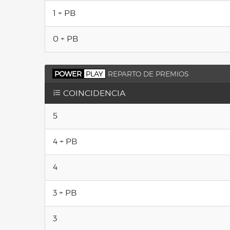
1 + PB
0 + PB
POWER
PLAY
REPARTO DE PREMIOS
COINCIDENCIA
5
4 + PB
4
3 + PB
3