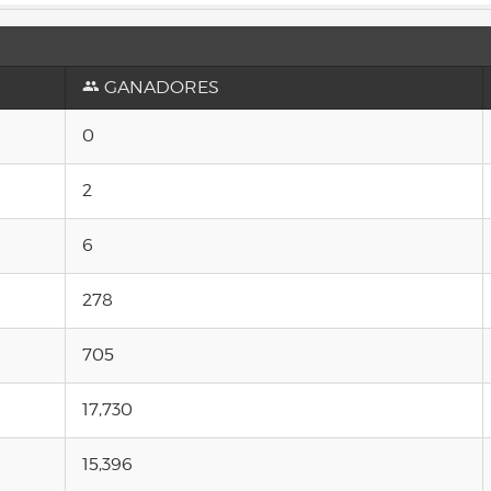
GANADORES
0
2
6
278
705
17,730
15,396