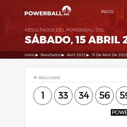
INICIO
RESULTADOS DEL POWERBALL DEL
SÁBADO, 15 ABRIL 
Inicio
Resultados
Abril 2023
15 De Abril De 202
RESULTADO
1
33
34
56
5
POW