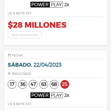
POWER
PLAY
2x
US $ BOTE EST.
$28 MILLONES
Bote acumulado
FECHA
SÁBADO,
22/04/2023
RESULTADO
17
36
47
63
68
25
POWER
PLAY
2x
US $ BOTE EST.