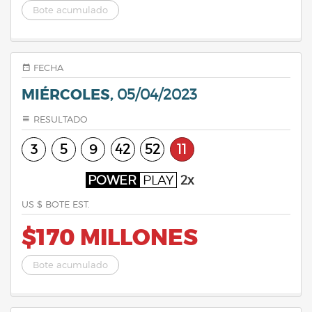
Bote acumulado
FECHA
MIÉRCOLES,
05/04/2023
RESULTADO
3
5
9
42
52
11
POWER
PLAY
2x
US $ BOTE EST.
$170 MILLONES
Bote acumulado