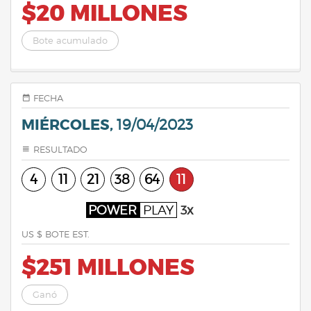
$20 MILLONES
Bote acumulado
FECHA
MIÉRCOLES,
19/04/2023
RESULTADO
4
11
21
38
64
11
POWER
PLAY
3x
US $ BOTE EST.
$251 MILLONES
Ganó