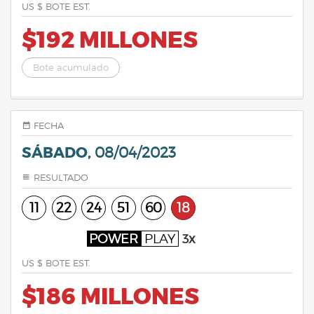
US $ BOTE EST.
$192 MILLONES
Bote acumulado
FECHA
SÁBADO,
08/04/2023
RESULTADO
11
22
24
51
60
18
POWER
PLAY
3x
US $ BOTE EST.
$186 MILLONES