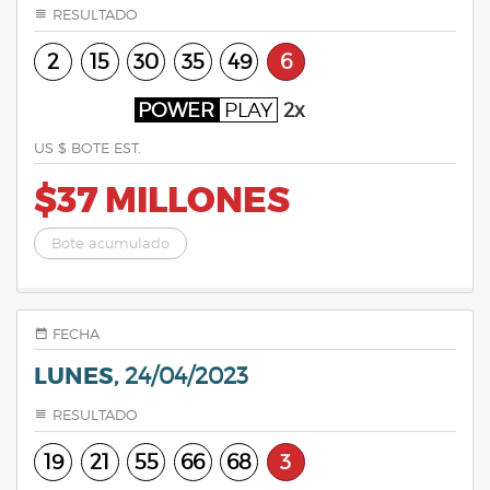
RESULTADO
2
15
30
35
49
6
POWER
PLAY
2x
US $ BOTE EST.
$37 MILLONES
Bote acumulado
FECHA
LUNES,
24/04/2023
RESULTADO
19
21
55
66
68
3