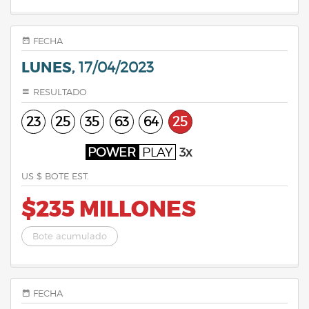
FECHA
LUNES,
17/04/2023
RESULTADO
23
25
35
63
64
25
POWER
PLAY
3x
US $ BOTE EST.
$235 MILLONES
Bote acumulado
FECHA