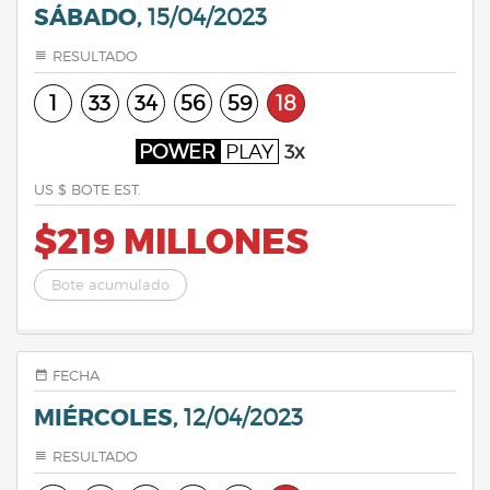
SÁBADO,
15/04/2023
RESULTADO
1
33
34
56
59
18
POWER
PLAY
3x
US $ BOTE EST.
$219 MILLONES
Bote acumulado
FECHA
MIÉRCOLES,
12/04/2023
RESULTADO