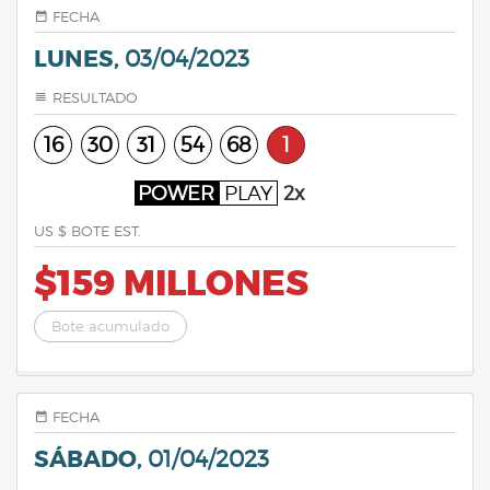
FECHA
LUNES,
03/04/2023
RESULTADO
16
30
31
54
68
1
POWER
PLAY
2x
US $ BOTE EST.
$159 MILLONES
Bote acumulado
FECHA
SÁBADO,
01/04/2023