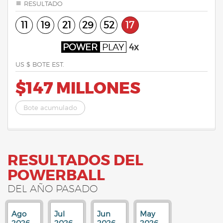
RESULTADO
11
19
21
29
52
17
POWER
PLAY
4x
US $ BOTE EST.
$147 MILLONES
Bote acumulado
RESULTADOS DEL
POWERBALL
DEL AÑO PASADO
Ago
Jul
Jun
May