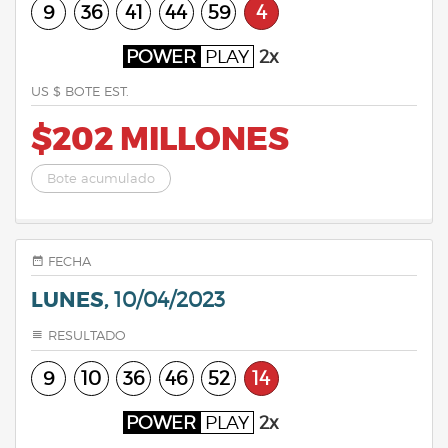
9
36
41
44
59
4
POWER
PLAY
2x
US $ BOTE EST.
$202 MILLONES
Bote acumulado
FECHA
LUNES,
10/04/2023
RESULTADO
9
10
36
46
52
14
POWER
PLAY
2x