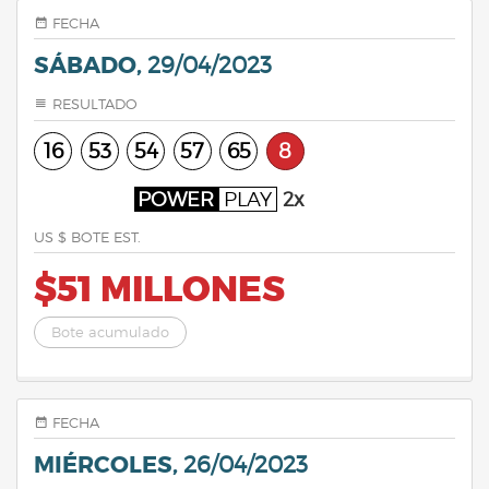
FECHA
SÁBADO,
29/04/2023
RESULTADO
16
53
54
57
65
8
POWER
PLAY
2x
US $ BOTE EST.
$51 MILLONES
Bote acumulado
FECHA
MIÉRCOLES,
26/04/2023