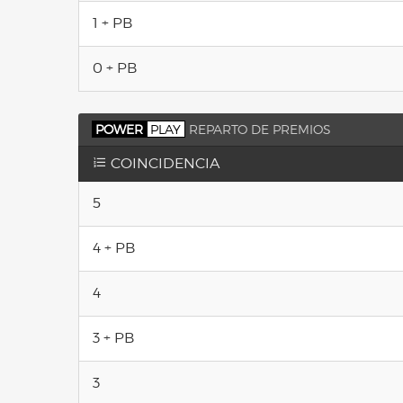
1 + PB
0 + PB
POWER
PLAY
REPARTO DE PREMIOS
COINCIDENCIA
5
4 + PB
4
3 + PB
3