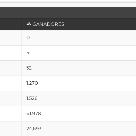
GANADORES
0
5
32
1,270
1,526
61,978
24,693