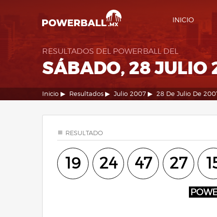
INICIO
RESULTADOS DEL POWERBALL DEL
SÁBADO, 28 JULIO 
Inicio
Resultados
Julio 2007
28 De Julio De 200
RESULTADO
19
24
47
27
1
POW