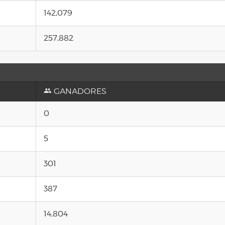
142,079
257,882
GANADORES
0
5
301
387
14,804