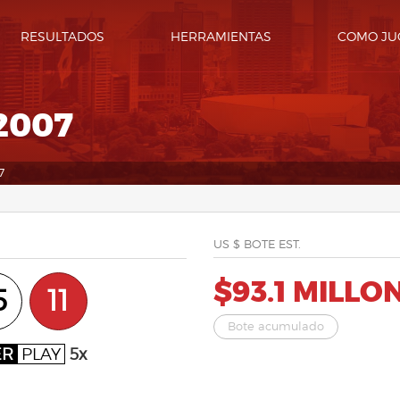
RESULTADOS
HERRAMIENTAS
COMO JU
2007
7
US $ BOTE EST.
$93.1 MILLO
5
11
Bote acumulado
ER
PLAY
5x