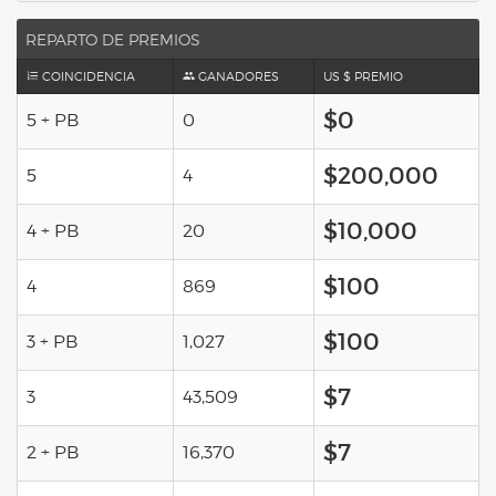
REPARTO DE PREMIOS
COINCIDENCIA
GANADORES
US $ PREMIO
$0
5 + PB
0
$200,000
5
4
$10,000
4 + PB
20
$100
4
869
$100
3 + PB
1,027
$7
3
43,509
$7
2 + PB
16,370