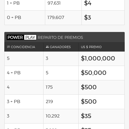
$4
1 + PB
97,631
$3
0 + PB
179,607
POWER
PLAY
REPARTO DE PREMIOS
COINCIDENCIA
GANADORES
US $ PREMIO
$1,000,000
5
3
$50,000
4 + PB
5
$500
4
175
$500
3 + PB
219
$35
3
10,292