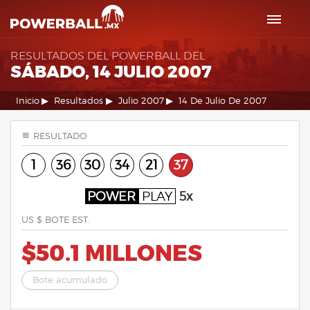
RESULTADOS DEL POWERBALL DEL
SÁBADO, 14 JULIO 2007
Inicio
Resultados
Julio 2007
14 De Julio De 2007
RESULTADO
1
36
30
34
21
37
POWER
PLAY
5x
US $ BOTE EST.
$50.1 MILLONES
Bote acumulado