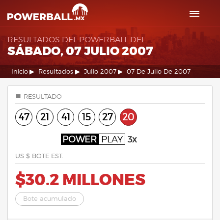
RESULTADOS DEL POWERBALL DEL
SÁBADO, 07 JULIO 2007
Inicio
Resultados
Julio 2007
07 De Julio De 2007
RESULTADO
47
21
41
15
27
20
POWER
PLAY
3x
US $ BOTE EST.
$30.2 MILLONES
Bote acumulado