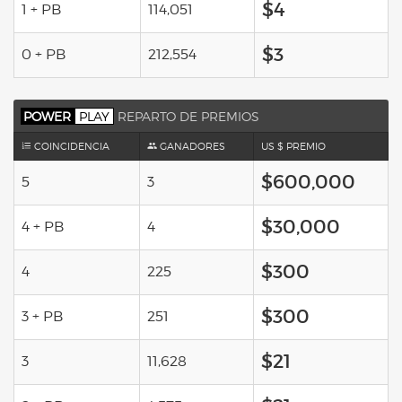
$4
1 + PB
114,051
$3
0 + PB
212,554
POWER
PLAY
REPARTO DE PREMIOS
COINCIDENCIA
GANADORES
US $ PREMIO
$600,000
5
3
$30,000
4 + PB
4
$300
4
225
$300
3 + PB
251
$21
3
11,628