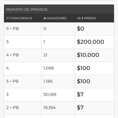
REPARTO DE PREMIOS
COINCIDENCIA
GANADORES
US $ PREMIO
$0
5 + PB
0
$200,000
5
1
$10,000
4 + PB
21
$100
4
1,096
$100
3 + PB
1,186
$7
3
50,189
$7
2 + PB
19,394