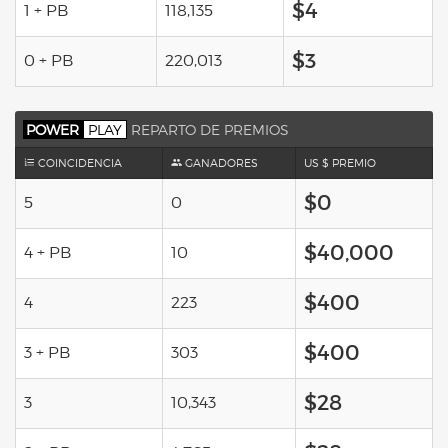
$4
1 + PB
118,135
$3
0 + PB
220,013
POWER
PLAY
REPARTO DE PREMIOS
COINCIDENCIA
GANADORES
US $ PREMIO
$0
5
0
$40,000
4 + PB
10
$400
4
223
$400
3 + PB
303
$28
3
10,343