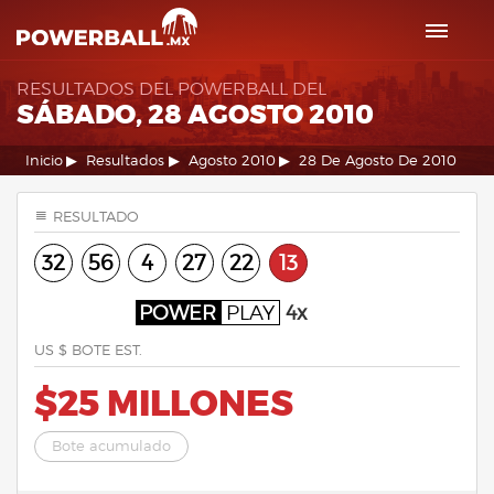
RESULTADOS DEL POWERBALL DEL
SÁBADO, 28 AGOSTO 2010
Inicio
Resultados
Agosto 2010
28 De Agosto De 2010
RESULTADO
32
56
4
27
22
13
POWER
PLAY
4x
US $ BOTE EST.
$25 MILLONES
Bote acumulado