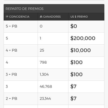
REPARTO DE PREMIOS
COINCIDENCIA
GANADORES
US $ PREMIO
$0
5 + PB
0
$200,000
5
1
$10,000
4 + PB
25
$100
4
798
$100
3 + PB
1,304
$7
3
46,768
$7
2 + PB
23,344