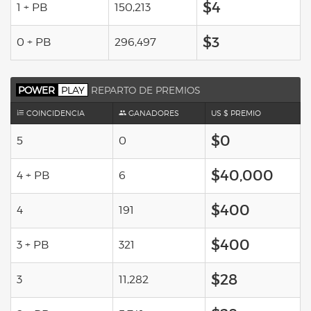
$4
1 + PB
150,213
$3
0 + PB
296,497
POWER
PLAY
REPARTO DE PREMIOS
COINCIDENCIA
GANADORES
US $ PREMIO
$0
5
0
$40,000
4 + PB
6
$400
4
191
$400
3 + PB
321
$28
3
11,282