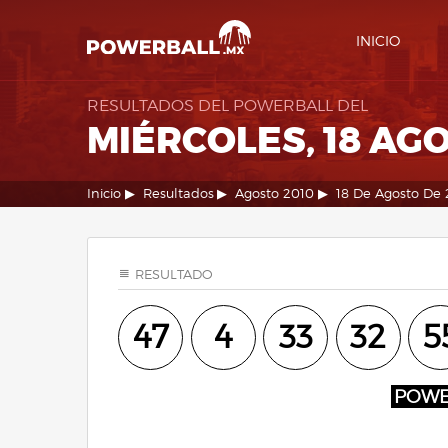
INICIO
RESULTADOS DEL POWERBALL DEL
MIÉRCOLES, 18 AG
Inicio
Resultados
Agosto 2010
18 De Agosto De 
RESULTADO
47
4
33
32
5
POW