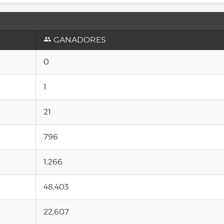
GANADORES
0
1
21
796
1,266
48,403
22,607