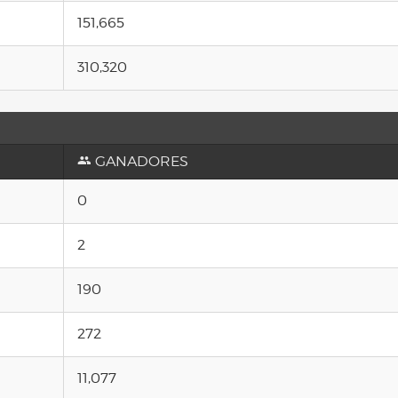
151,665
310,320
GANADORES
0
2
190
272
11,077