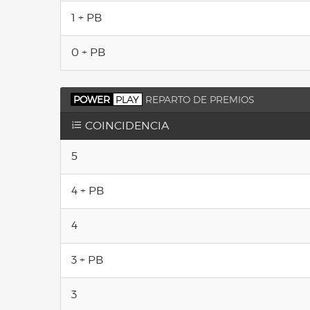
1 + PB
0 + PB
POWER
PLAY
REPARTO DE PREMIOS
COINCIDENCIA
5
4 + PB
4
3 + PB
3