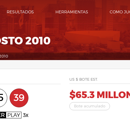
RESULTADOS
HERRAMIENTAS
COMO JU
OSTO 2010
2010
US $ BOTE EST.
$65.3 MILLO
5
39
Bote acumulado
ER
PLAY
3x