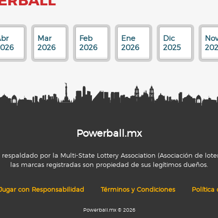
ERBALL
br
Mar
Feb
Ene
Dic
No
2026
2026
2026
2026
2025
202
Powerball.mx
espaldado por la Multi-State Lottery Association (Asociación de loter
las marcas registradas son propiedad de sus legítimos dueños.
Jugar con Responsabilidad
Términos y Condiciones
Política
Powerball.mx © 2026