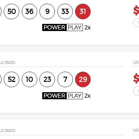
$
50
36
9
33
31
POWER
PLAY
2x
US
ULTADO
$
52
10
23
7
29
POWER
PLAY
2x
US
ULTADO