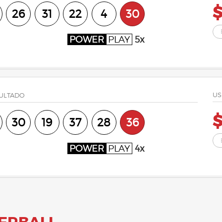
$
26
31
22
4
30
POWER
PLAY
5x
US
ULTADO
30
19
37
28
36
POWER
PLAY
4x