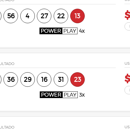
56
4
27
22
13
POWER
PLAY
4x
US
ULTADO
36
29
16
31
23
POWER
PLAY
3x
US
ULTADO