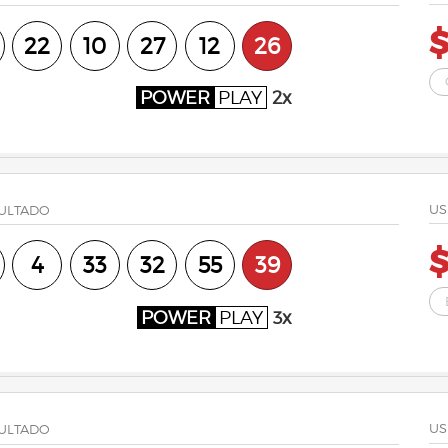
$
22
10
27
12
26
POWER
PLAY
2x
US
ULTADO
$
4
33
32
55
39
POWER
PLAY
3x
US
ULTADO