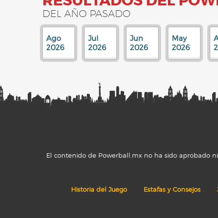
RESULTADOS DEL POW
DEL AÑO PASADO
Ago
Jul
Jun
May
A
2026
2026
2026
2026
El contenido de Powerball.mx no ha sido aprobado ni r
Historia del Juego
Estafas y Consejos