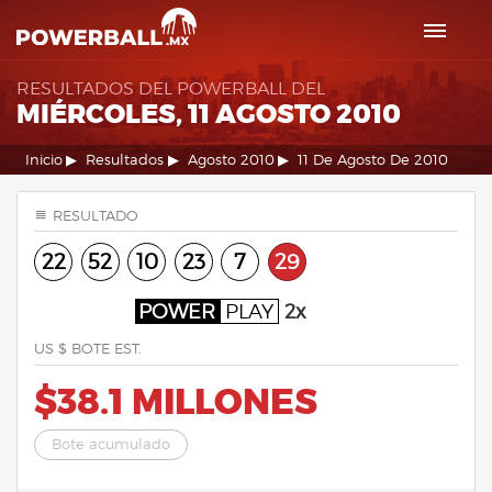
RESULTADOS DEL POWERBALL DEL
MIÉRCOLES, 11 AGOSTO 2010
Inicio
Resultados
Agosto 2010
11 De Agosto De 2010
RESULTADO
22
52
10
23
7
29
POWER
PLAY
2x
US $ BOTE EST.
$38.1 MILLONES
Bote acumulado