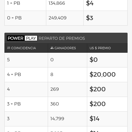
$4
1 + PB
134,866
$3
0 + PB
249,409
POWER
PLAY
REPARTO DE PREMIOS
COINCIDENCIA
GANADORES
US $ PREMIO
$0
5
0
$20,000
4 + PB
8
$200
4
269
$200
3 + PB
360
$14
3
14,799