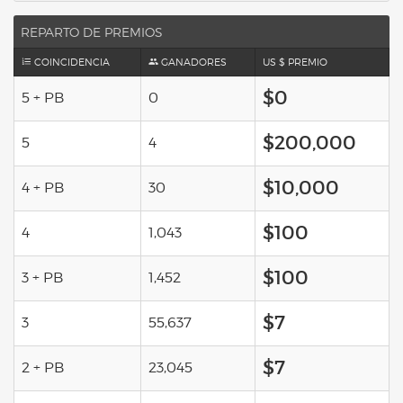
REPARTO DE PREMIOS
COINCIDENCIA
GANADORES
US $ PREMIO
$0
5 + PB
0
$200,000
5
4
$10,000
4 + PB
30
$100
4
1,043
$100
3 + PB
1,452
$7
3
55,637
$7
2 + PB
23,045