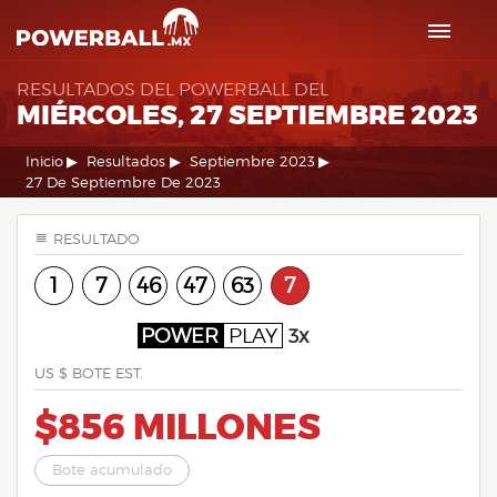
RESULTADOS DEL POWERBALL DEL
MIÉRCOLES, 27 SEPTIEMBRE 2023
Inicio
Resultados
Septiembre 2023
27 De Septiembre De 2023
RESULTADO
1
7
46
47
63
7
POWER
PLAY
3x
US $ BOTE EST.
$856 MILLONES
Bote acumulado