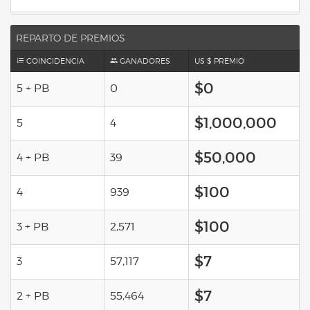
REPARTO DE PREMIOS
COINCIDENCIA
GANADORES
US $ PREMIO
$0
5 + PB
0
$1,000,000
5
4
$50,000
4 + PB
39
$100
4
939
$100
3 + PB
2,571
$7
3
57,117
$7
2 + PB
55,464