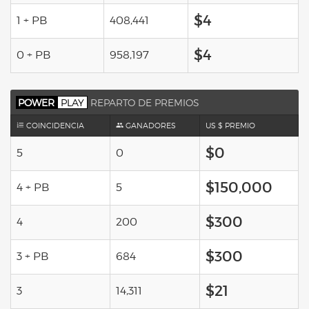
$4
1 + PB
408,441
$4
0 + PB
958,197
POWER
PLAY
REPARTO DE PREMIOS
COINCIDENCIA
GANADORES
US $ PREMIO
$0
5
0
$150,000
4 + PB
5
$300
4
200
$300
3 + PB
684
$21
3
14,311