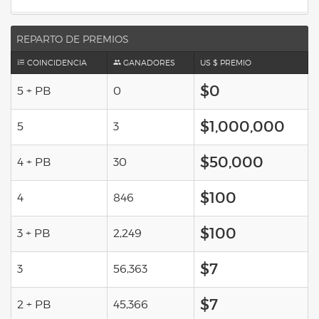
REPARTO DE PREMIOS
COINCIDENCIA
GANADORES
US $ PREMIO
$0
5 + PB
0
$1,000,000
5
3
$50,000
4 + PB
30
$100
4
846
$100
3 + PB
2,249
$7
3
56,363
$7
2 + PB
45,366