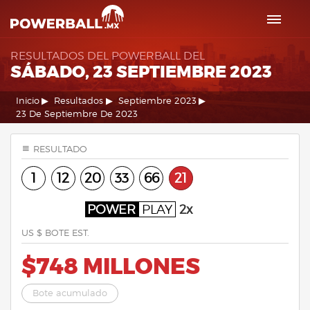
RESULTADOS DEL POWERBALL DEL
SÁBADO, 23 SEPTIEMBRE 2023
Inicio
Resultados
Septiembre 2023
23 De Septiembre De 2023
RESULTADO
1
12
20
33
66
21
POWER
PLAY
2x
US $ BOTE EST.
$748 MILLONES
Bote acumulado