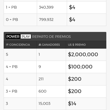
$4
1 + PB
340,399
$4
0 + PB
799,932
POWER
PLAY
REPARTO DE PREMIOS
COINCIDENCIA
GANADORES
US $ PREMIO
$2,000,000
5
1
$100,000
4 + PB
9
$200
4
211
$200
3 + PB
600
$14
3
15,003