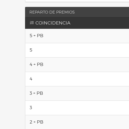
REPARTO DE PREMIOS
COINCIDENCIA
5 + PB
5
4 + PB
4
3 + PB
3
2 + PB