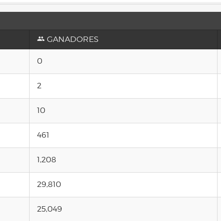
GANADORES
0
2
10
461
1,208
29,810
25,049