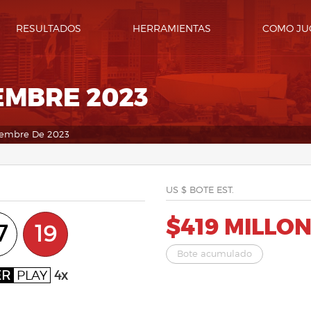
RESULTADOS
HERRAMIENTAS
COMO JU
EMBRE 2023
iembre De 2023
US $ BOTE EST.
$419 MILLO
7
19
Bote acumulado
ER
PLAY
4x