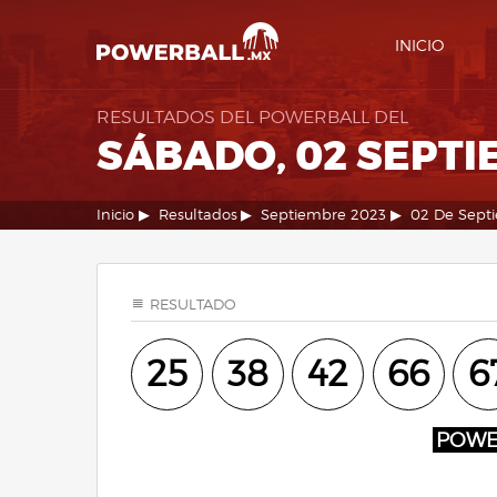
INICIO
RESULTADOS DEL POWERBALL DEL
SÁBADO, 02 SEPTI
Inicio
Resultados
Septiembre 2023
02 De Sept
RESULTADO
25
38
42
66
6
POW