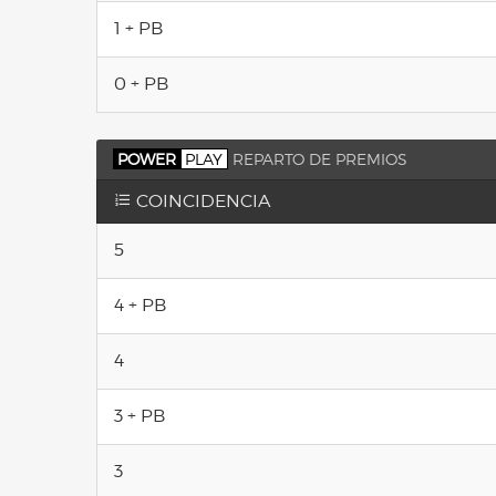
1 + PB
0 + PB
POWER
PLAY
REPARTO DE PREMIOS
COINCIDENCIA
5
4 + PB
4
3 + PB
3