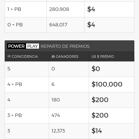
$4
1 + PB
280,908
$4
0 + PB
648,017
POWER
PLAY
REPARTO DE PREMIOS
COINCIDENCIA
GANADORES
US $ PREMIO
$0
5
0
$100,000
4 + PB
6
$200
4
180
$200
3 + PB
474
$14
3
12,373