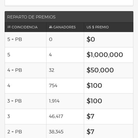
REPARTO DE PREMIOS
COINCIDENCIA
GANADORES
US $ PREMIO
$0
5 + PB
0
$1,000,000
5
4
$50,000
4 + PB
32
$100
4
754
$100
3 + PB
1,914
$7
3
46,417
$7
2 + PB
38,345