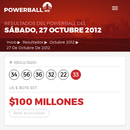
RESULTADOS DEL POWERBALL DEL
SÁBADO, 27 OCTUBRE 2012
Inicio
Resultados
Octubre 2012
27 De Octubre De 2012
RESULTADO
34
56
36
32
22
33
US $ BOTE EST.
$100 MILLONES
Bote acumulado