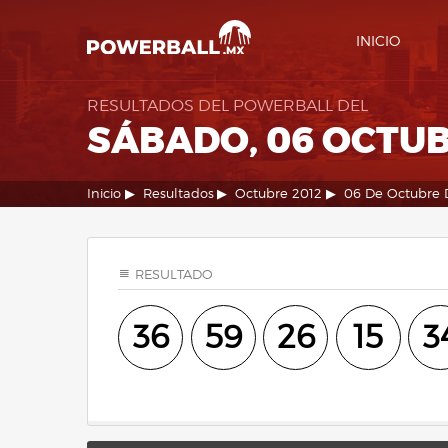
INICIO
RESULTADOS DEL POWERBALL DEL
SÁBADO, 06 OCTUB
Inicio
Resultados
Octubre 2012
06 De Octubre 
RESULTADO
36
59
26
15
3