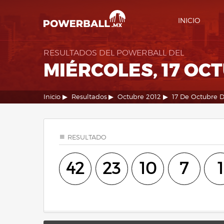
INICIO
RESULTADOS DEL POWERBALL DEL
MIÉRCOLES, 17 OC
Inicio
Resultados
Octubre 2012
17 De Octubre 
RESULTADO
42
23
10
7
1