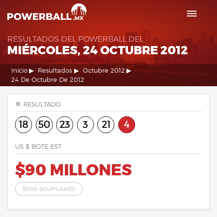
RESULTADOS DEL POWERBALL DEL
MIÉRCOLES, 24 OCTUBRE 2012
Inicio
Resultados
Octubre 2012
24 De Octubre De 2012
RESULTADO
18
50
23
3
21
4
US $ BOTE EST.
$90 MILLONES
Bote acumulado