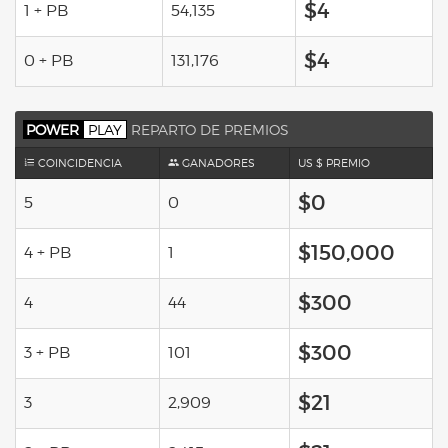
$4
1 + PB
54,135
$4
0 + PB
131,176
POWER
PLAY
REPARTO DE PREMIOS
COINCIDENCIA
GANADORES
US $ PREMIO
$0
5
0
$150,000
4 + PB
1
$300
4
44
$300
3 + PB
101
$21
3
2,909