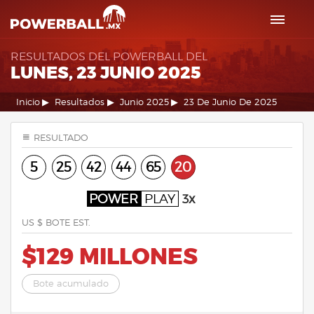
RESULTADOS DEL POWERBALL DEL
LUNES, 23 JUNIO 2025
Inicio
Resultados
Junio 2025
23 De Junio De 2025
RESULTADO
5
25
42
44
65
20
POWER
PLAY
3x
US $ BOTE EST.
$129 MILLONES
Bote acumulado