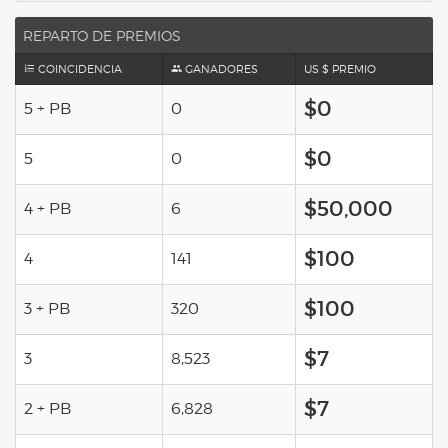
REPARTO DE PREMIOS
COINCIDENCIA
GANADORES
US $ PREMIO
$0
5 + PB
0
$0
5
0
$50,000
4 + PB
6
$100
4
141
$100
3 + PB
320
$7
3
8,523
$7
2 + PB
6,828