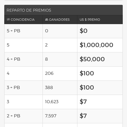
REPARTO DE PREMIOS
COINCIDENCIA
GANADORES
US $ PREMIO
$0
5 + PB
0
$1,000,000
5
2
$50,000
4 + PB
8
$100
4
206
$100
3 + PB
388
$7
3
10,623
$7
2 + PB
7,597