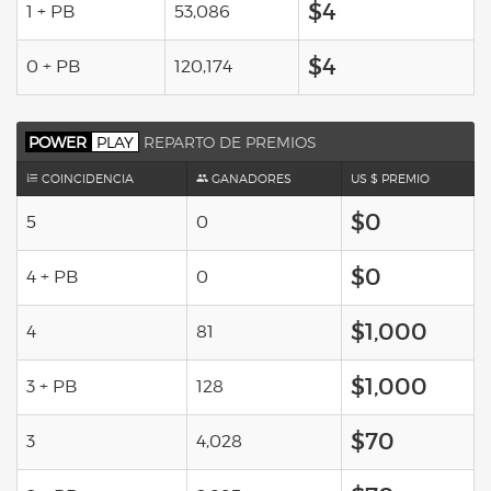
$4
1 + PB
53,086
$4
0 + PB
120,174
POWER
PLAY
REPARTO DE PREMIOS
COINCIDENCIA
GANADORES
US $ PREMIO
$0
5
0
$0
4 + PB
0
$1,000
4
81
$1,000
3 + PB
128
$70
3
4,028