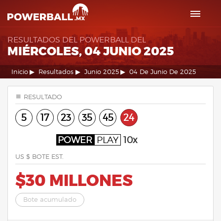
RESULTADOS DEL POWERBALL DEL
MIÉRCOLES, 04 JUNIO 2025
Inicio
Resultados
Junio 2025
04 De Junio De 2025
RESULTADO
5
17
23
35
45
24
POWER
PLAY
10x
US $ BOTE EST.
$30 MILLONES
Bote acumulado