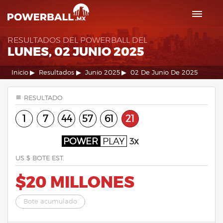
RESULTADOS DEL POWERBALL DEL
LUNES, 02 JUNIO 2025
Inicio
Resultados
Junio 2025
02 De Junio De 2025
RESULTADO
1
7
44
57
61
21
POWER
PLAY
3x
US $ BOTE EST.
$20 MILLONES
Bote acumulado