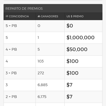
REPARTO DE PREMIOS
COINCIDENCIA
GANADORES
US $ PREMIO
$0
5 + PB
0
$1,000,000
5
1
$50,000
4 + PB
5
$100
4
103
$100
3 + PB
272
$7
3
6,885
$7
2 + PB
6,175