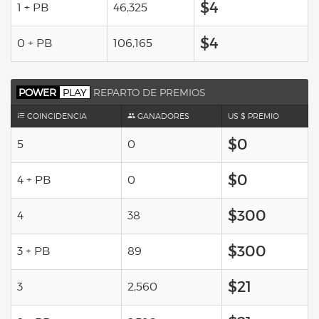
$4
1 + PB
46,325
$4
0 + PB
106,165
POWER
PLAY
REPARTO DE PREMIOS
COINCIDENCIA
GANADORES
US $ PREMIO
$0
5
0
$0
4 + PB
0
$300
4
38
$300
3 + PB
89
$21
3
2,560