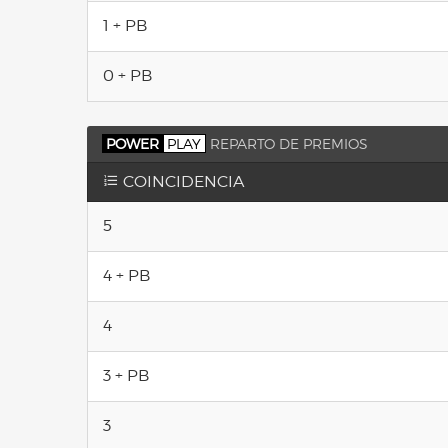
1 + PB
0 + PB
POWER
PLAY
REPARTO DE PREMIOS
COINCIDENCIA
5
4 + PB
4
3 + PB
3