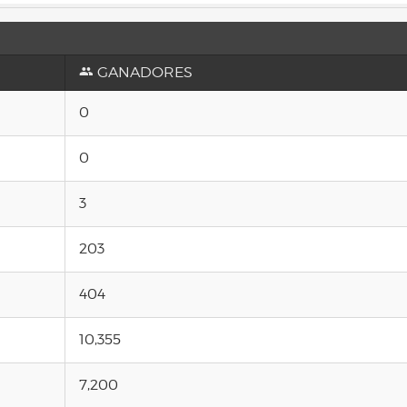
GANADORES
0
0
3
203
404
10,355
7,200