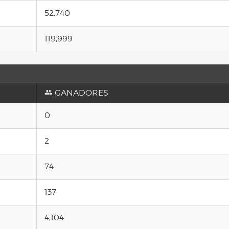
52,740
119,999
GANADORES
0
2
74
137
4,104