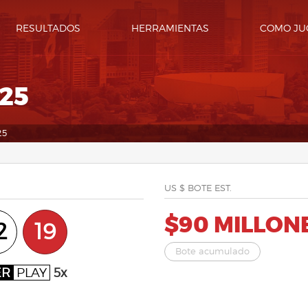
RESULTADOS
HERRAMIENTAS
COMO JU
025
25
US $ BOTE EST.
$90 MILLON
2
19
Bote acumulado
ER
PLAY
5x