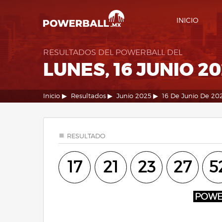
INICIO
RESULTADOS DEL POWERBALL DEL
LUNES, 16 JUNIO 2
Inicio
Resultados
Junio 2025
16 De Junio De 20
RESULTADO
17
21
23
27
5
POW