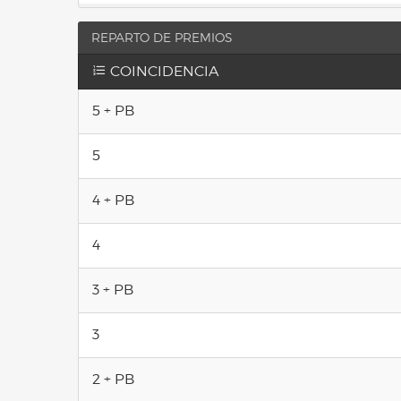
REPARTO DE PREMIOS
COINCIDENCIA
5 + PB
5
4 + PB
4
3 + PB
3
2 + PB