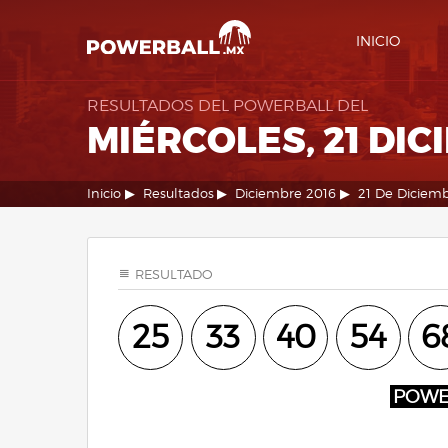
INICIO
RESULTADOS DEL POWERBALL DEL
MIÉRCOLES, 21 DIC
Inicio
Resultados
Diciembre 2016
21 De Diciem
RESULTADO
25
33
40
54
6
POW