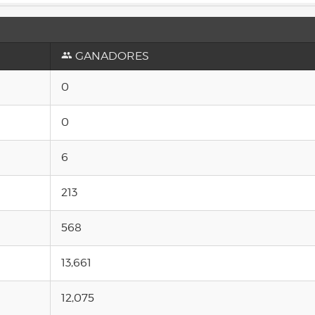
GANADORES
0
0
6
213
568
13,661
12,075