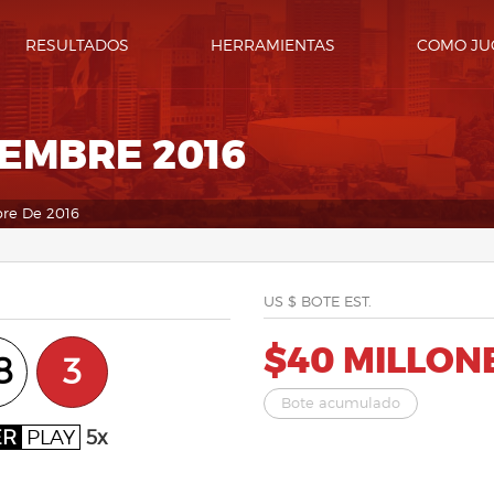
RESULTADOS
HERRAMIENTAS
COMO JU
IEMBRE 2016
bre De 2016
US $ BOTE EST.
$40 MILLON
8
3
Bote acumulado
ER
PLAY
5x