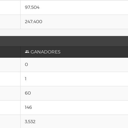
97,504
247,400
GANADORES
0
1
60
146
3,532