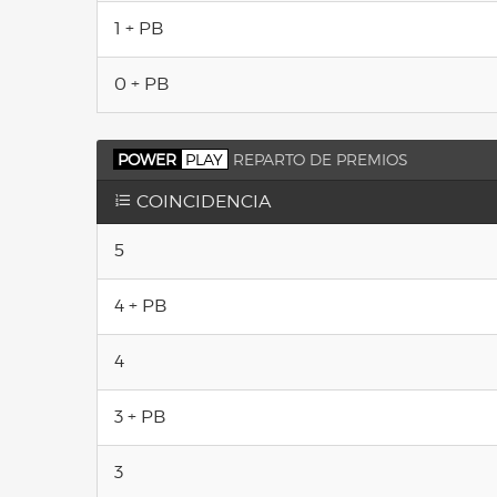
1 + PB
0 + PB
POWER
PLAY
REPARTO DE PREMIOS
COINCIDENCIA
5
4 + PB
4
3 + PB
3