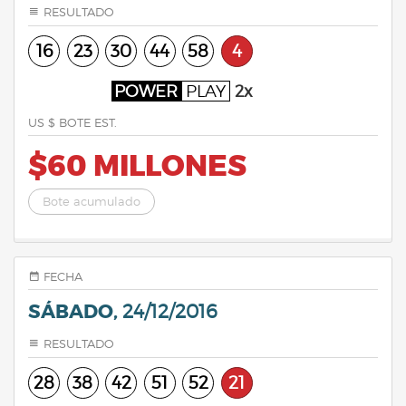
RESULTADO
16
23
30
44
58
4
POWER
PLAY
2x
US $ BOTE EST.
$60 MILLONES
Bote acumulado
FECHA
SÁBADO,
24/12/2016
RESULTADO
28
38
42
51
52
21