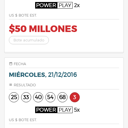
POWER
PLAY
2x
US $ BOTE EST.
$50 MILLONES
Bote acumulado
FECHA
MIÉRCOLES,
21/12/2016
RESULTADO
25
33
40
54
68
3
POWER
PLAY
5x
US $ BOTE EST.