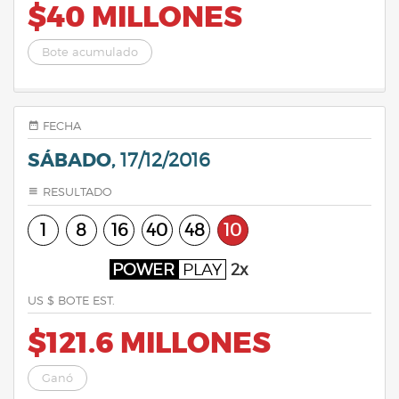
$40 MILLONES
Bote acumulado
FECHA
SÁBADO,
17/12/2016
RESULTADO
1
8
16
40
48
10
POWER
PLAY
2x
US $ BOTE EST.
$121.6 MILLONES
Ganó