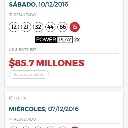
SÁBADO,
10/12/2016
RESULTADO
12
21
32
44
66
15
POWER
PLAY
2x
US $ BOTE EST.
$85.7 MILLONES
Bote acumulado
FECHA
MIÉRCOLES,
07/12/2016
RESULTADO