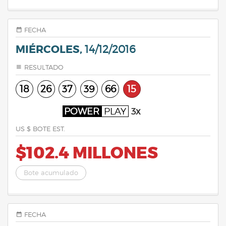
FECHA
MIÉRCOLES,
14/12/2016
RESULTADO
18
26
37
39
66
15
POWER
PLAY
3x
US $ BOTE EST.
$102.4 MILLONES
Bote acumulado
FECHA