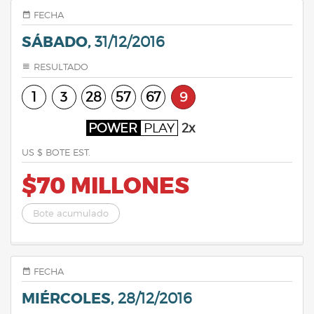
FECHA
SÁBADO,
31/12/2016
RESULTADO
1
3
28
57
67
9
POWER
PLAY
2x
US $ BOTE EST.
$70 MILLONES
Bote acumulado
FECHA
MIÉRCOLES,
28/12/2016