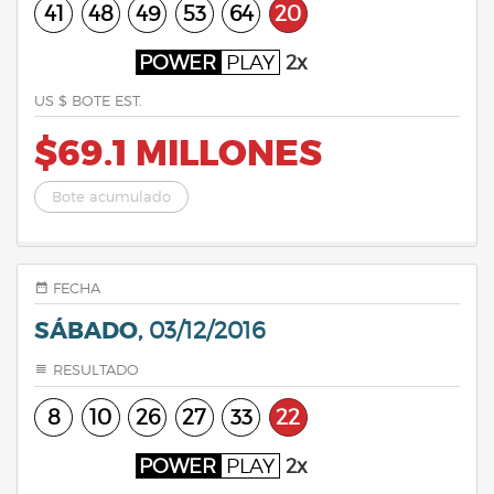
41
48
49
53
64
20
POWER
PLAY
2x
US $ BOTE EST.
$69.1 MILLONES
Bote acumulado
FECHA
SÁBADO,
03/12/2016
RESULTADO
8
10
26
27
33
22
POWER
PLAY
2x