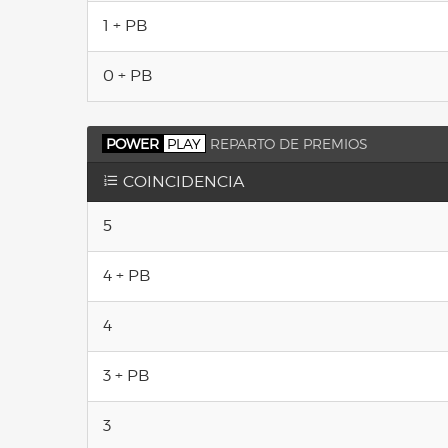
1 + PB
0 + PB
POWER
PLAY
REPARTO DE PREMIOS
COINCIDENCIA
5
4 + PB
4
3 + PB
3