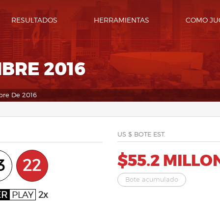
RESULTADOS
HERRAMIENTAS
COMO JU
MBRE 2016
bre De 2016
US $ BOTE EST.
$55.2 MILLO
3
22
Bote acumulado
ER
PLAY
2x