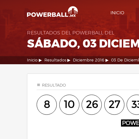
INICIO
RESULTADOS DEL POWERBALL DEL
SÁBADO, 03 DICIE
Inicio
Resultados
Diciembre 2016
03 De Diciem
RESULTADO
8
10
26
27
3
POW