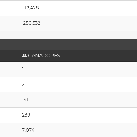
112,428
250,332
GANADORES
1
2
141
239
7,074