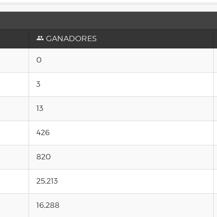
GANADORES
0
3
13
426
820
25,213
16,288