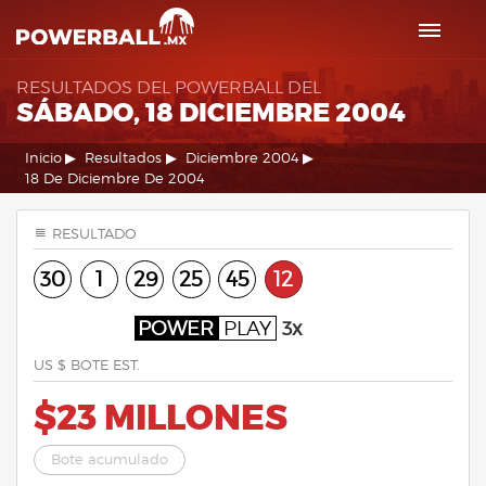
RESULTADOS DEL POWERBALL DEL
SÁBADO, 18 DICIEMBRE 2004
Inicio
Resultados
Diciembre 2004
18 De Diciembre De 2004
RESULTADO
30
1
29
25
45
12
POWER
PLAY
3x
US $ BOTE EST.
$23 MILLONES
Bote acumulado