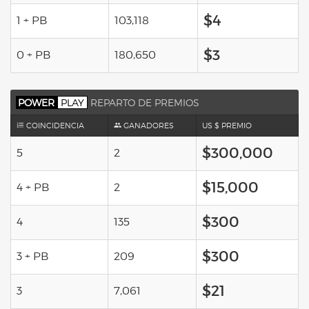
$4
1 + PB
103,118
$3
0 + PB
180,650
POWER
PLAY
REPARTO DE PREMIOS
COINCIDENCIA
GANADORES
US $ PREMIO
$300,000
5
2
$15,000
4 + PB
2
$300
4
135
$300
3 + PB
209
$21
3
7,061