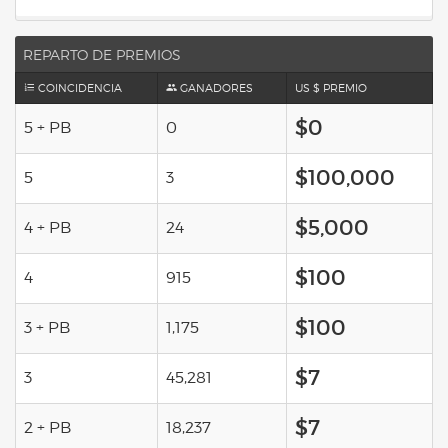
REPARTO DE PREMIOS
COINCIDENCIA
GANADORES
US $ PREMIO
$0
5 + PB
0
$100,000
5
3
$5,000
4 + PB
24
$100
4
915
$100
3 + PB
1,175
$7
3
45,281
$7
2 + PB
18,237