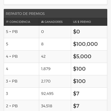
REPARTO DE PREMIOS
COINCIDENCIA
GANADORES
US $ PREMIO
$0
5 + PB
0
$100,000
5
8
$5,000
4 + PB
42
$100
4
1,879
$100
3 + PB
2,170
$7
3
92,495
$7
2 + PB
34,518