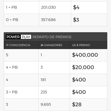
$4
1 + PB
201,030
$3
0 + PB
357,686
POWER
PLAY
REPARTO DE PREMIOS
COINCIDENCIA
GANADORES
US $ PREMIO
$400,000
5
1
$20,000
4 + PB
3
$400
4
181
$400
3 + PB
233
$28
3
9,693