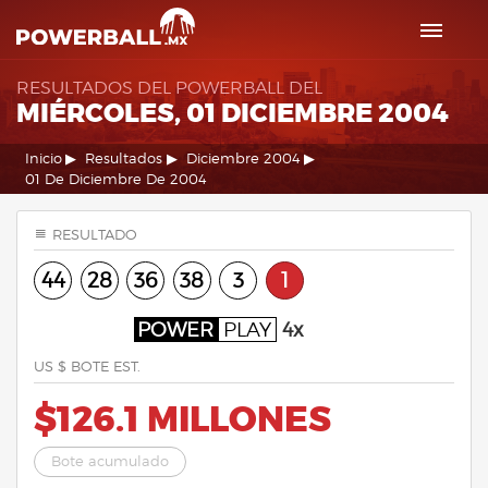
RESULTADOS DEL POWERBALL DEL
MIÉRCOLES, 01 DICIEMBRE 2004
Inicio
Resultados
Diciembre 2004
01 De Diciembre De 2004
RESULTADO
44
28
36
38
3
1
POWER
PLAY
4x
US $ BOTE EST.
$126.1 MILLONES
Bote acumulado