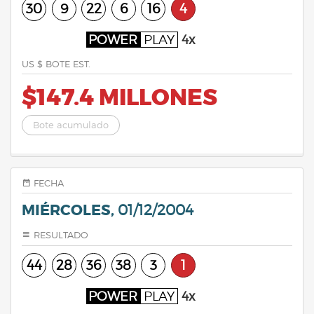
30
9
22
6
16
4
POWER
PLAY
4x
US $ BOTE EST.
$147.4 MILLONES
Bote acumulado
FECHA
MIÉRCOLES,
01/12/2004
RESULTADO
44
28
36
38
3
1
POWER
PLAY
4x