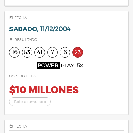
FECHA
SÁBADO,
11/12/2004
RESULTADO
16
53
41
7
6
23
POWER
PLAY
5x
US $ BOTE EST.
$10 MILLONES
Bote acumulado
FECHA