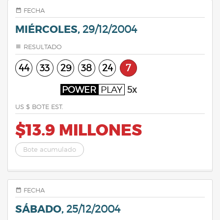
FECHA
MIÉRCOLES,
29/12/2004
RESULTADO
44
33
29
38
24
7
POWER
PLAY
5x
US $ BOTE EST.
$13.9 MILLONES
Bote acumulado
FECHA
SÁBADO,
25/12/2004