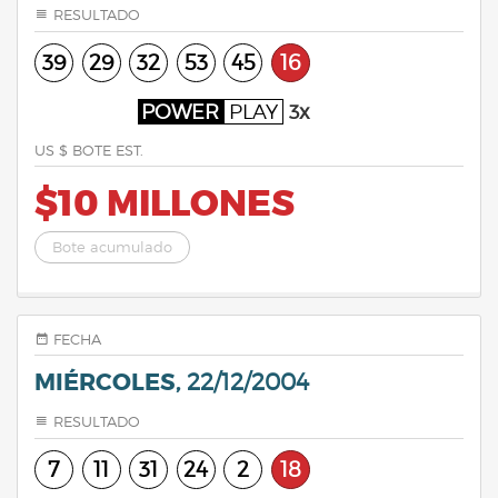
RESULTADO
39
29
32
53
45
16
POWER
PLAY
3x
US $ BOTE EST.
$10 MILLONES
Bote acumulado
FECHA
MIÉRCOLES,
22/12/2004
RESULTADO
7
11
31
24
2
18