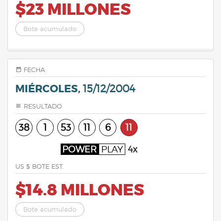
$23 MILLONES
Bote acumulado
FECHA
MIÉRCOLES,
15/12/2004
RESULTADO
38
1
53
11
6
11
POWER
PLAY
4x
US $ BOTE EST.
$14.8 MILLONES
Bote acumulado