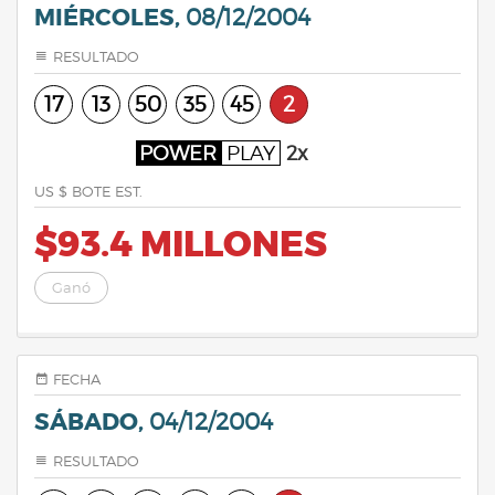
MIÉRCOLES,
08/12/2004
RESULTADO
17
13
50
35
45
2
POWER
PLAY
2x
US $ BOTE EST.
$93.4 MILLONES
Ganó
FECHA
SÁBADO,
04/12/2004
RESULTADO