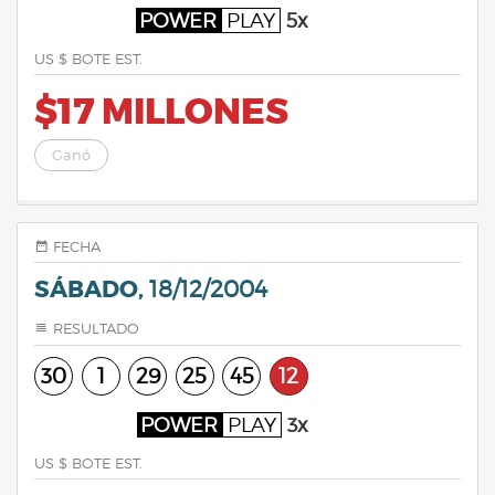
POWER
PLAY
5x
US $ BOTE EST.
$17 MILLONES
Ganó
FECHA
SÁBADO,
18/12/2004
RESULTADO
30
1
29
25
45
12
POWER
PLAY
3x
US $ BOTE EST.