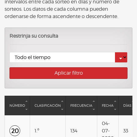
intervalos entre cada sorteo en días y número de
sorteos. Los datos de cada columna pueden
ordenarse de forma ascendente o descendente.
Restrinja su consulta
Aplicar filtro
NÚMERO
CLASIFICACIÓN
FRECUENCIA
FECHA
DÍAS
04-
20
1.º
134
07-
33