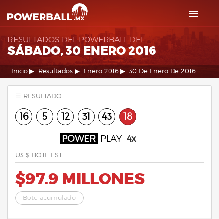
RESULTADOS DEL POWERBALL DEL
SÁBADO, 30 ENERO 2016
Inicio
Resultados
Enero 2016
30 De Enero De 2016
RESULTADO
16
5
12
31
43
18
POWER
PLAY
4x
US $ BOTE EST.
$97.9 MILLONES
Bote acumulado