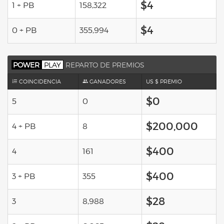
$4
1 + PB
158,322
$4
0 + PB
355,994
POWER
PLAY
REPARTO DE PREMIOS
COINCIDENCIA
GANADORES
US $ PREMIO
$0
5
0
$200,000
4 + PB
8
$400
4
161
$400
3 + PB
355
$28
3
8,988