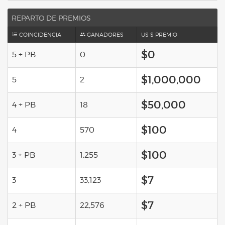
REPARTO DE PREMIOS
COINCIDENCIA
GANADORES
US $ PREMIO
$0
5 + PB
0
$1,000,000
5
2
$50,000
4 + PB
18
$100
4
570
$100
3 + PB
1,255
$7
3
33,123
$7
2 + PB
22,576