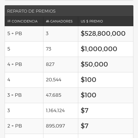
REPARTO DE PREMIOS
COINCIDENCIA
GANADORES
US $ PREMIO
$528,800,000
5 + PB
3
$1,000,000
5
73
$50,000
4 + PB
827
$100
4
20,544
$100
3 + PB
47,685
$7
3
1,164,124
$7
2 + PB
895,097