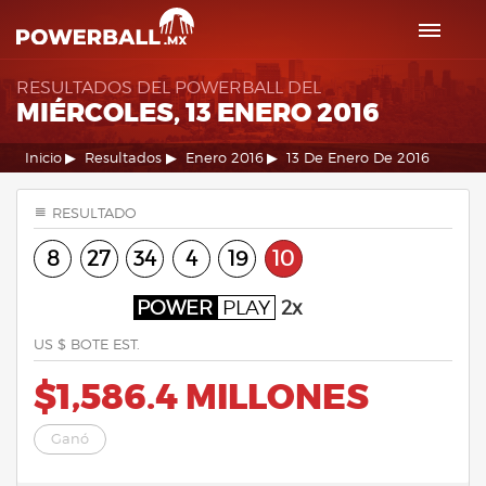
RESULTADOS DEL POWERBALL DEL
MIÉRCOLES, 13 ENERO 2016
Inicio
Resultados
Enero 2016
13 De Enero De 2016
RESULTADO
8
27
34
4
19
10
POWER
PLAY
2x
US $ BOTE EST.
$1,586.4 MILLONES
Ganó