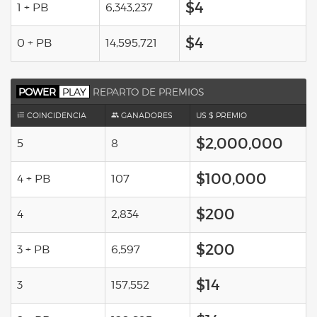
$4
1 + PB
6,343,237
$4
0 + PB
14,595,721
POWER
PLAY
REPARTO DE PREMIOS
COINCIDENCIA
GANADORES
US $ PREMIO
$2,000,000
5
8
$100,000
4 + PB
107
$200
4
2,834
$200
3 + PB
6,597
$14
3
157,552