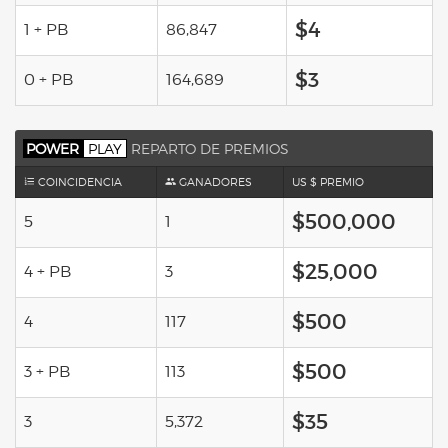
$4
1 + PB
86,847
$3
0 + PB
164,689
POWER
PLAY
REPARTO DE PREMIOS
COINCIDENCIA
GANADORES
US $ PREMIO
$500,000
5
1
$25,000
4 + PB
3
$500
4
117
$500
3 + PB
113
$35
3
5,372