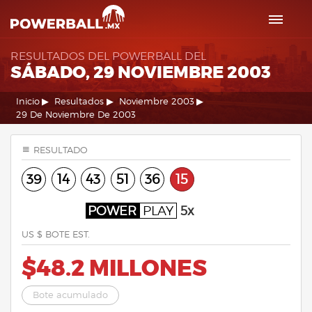
RESULTADOS DEL POWERBALL DEL
SÁBADO, 29 NOVIEMBRE 2003
Inicio
Resultados
Noviembre 2003
29 De Noviembre De 2003
RESULTADO
39
14
43
51
36
15
POWER
PLAY
5x
US $ BOTE EST.
$48.2 MILLONES
Bote acumulado