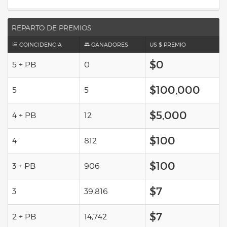
REPARTO DE PREMIOS
COINCIDENCIA
GANADORES
US $ PREMIO
$0
5 + PB
0
$100,000
5
5
$5,000
4 + PB
12
$100
4
812
$100
3 + PB
906
$7
3
39,816
$7
2 + PB
14,742