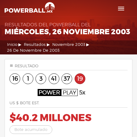
RESULTADOS DEL POWERBALL DEL
MIÉRCOLES, 26 NOVIEMBRE 2003
Inicio
Resultados
Noviembre 2003
26 De Noviembre De 2003
RESULTADO
16
1
3
41
37
19
POWER
PLAY
5x
US $ BOTE EST.
$40.2 MILLONES
Bote acumulado