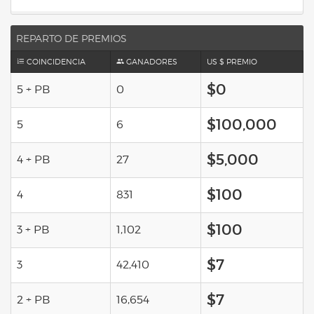
REPARTO DE PREMIOS
COINCIDENCIA
GANADORES
US $ PREMIO
$0
5 + PB
0
$100,000
5
6
$5,000
4 + PB
27
$100
4
831
$100
3 + PB
1,102
$7
3
42,410
$7
2 + PB
16,654