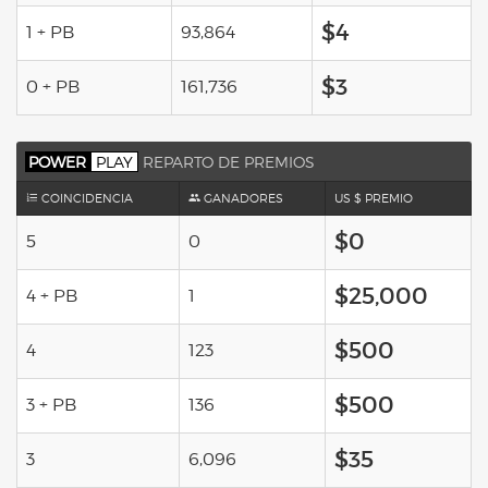
$4
1 + PB
93,864
$3
0 + PB
161,736
POWER
PLAY
REPARTO DE PREMIOS
COINCIDENCIA
GANADORES
US $ PREMIO
$0
5
0
$25,000
4 + PB
1
$500
4
123
$500
3 + PB
136
$35
3
6,096