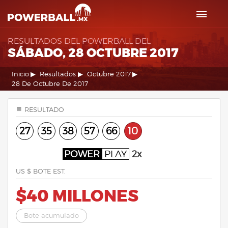
RESULTADOS DEL POWERBALL DEL
SÁBADO, 28 OCTUBRE 2017
Inicio
Resultados
Octubre 2017
28 De Octubre De 2017
RESULTADO
27
35
38
57
66
10
POWER
PLAY
2x
US $ BOTE EST.
$40 MILLONES
Bote acumulado