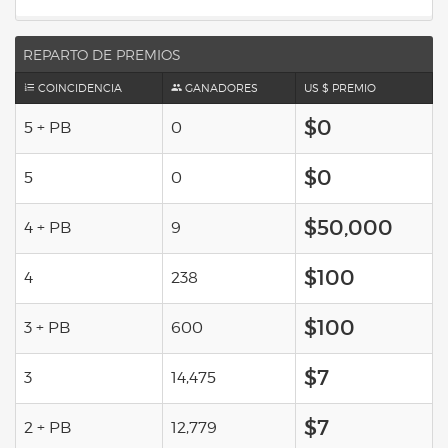
REPARTO DE PREMIOS
COINCIDENCIA
GANADORES
US $ PREMIO
$0
5 + PB
0
$0
5
0
$50,000
4 + PB
9
$100
4
238
$100
3 + PB
600
$7
3
14,475
$7
2 + PB
12,779