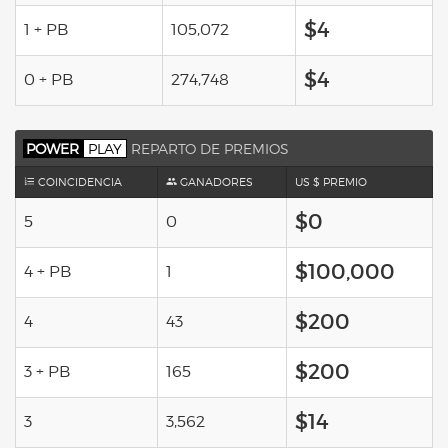
$4
1 + PB
105,072
$4
0 + PB
274,748
POWER
PLAY
REPARTO DE PREMIOS
COINCIDENCIA
GANADORES
US $ PREMIO
$0
5
0
$100,000
4 + PB
1
$200
4
43
$200
3 + PB
165
$14
3
3,562