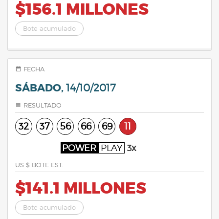
$156.1 MILLONES
Bote acumulado
FECHA
SÁBADO,
14/10/2017
RESULTADO
32
37
56
66
69
11
POWER
PLAY
3x
US $ BOTE EST.
$141.1 MILLONES
Bote acumulado