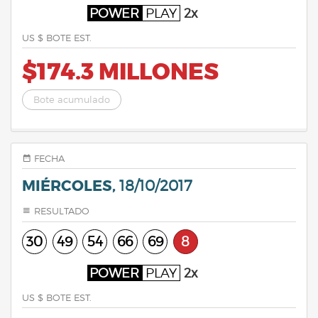
POWER
PLAY
2x
US $ BOTE EST.
$174.3 MILLONES
Bote acumulado
FECHA
MIÉRCOLES,
18/10/2017
RESULTADO
30
49
54
66
69
8
POWER
PLAY
2x
US $ BOTE EST.