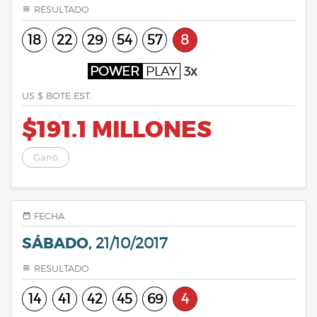
RESULTADO
18
22
29
54
57
8
POWER
PLAY
3x
US $ BOTE EST.
$191.1 MILLONES
Ganó
FECHA
SÁBADO,
21/10/2017
RESULTADO
14
41
42
45
69
4