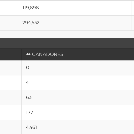
119,898
294,532
GANADORES
0
4
63
177
4,461