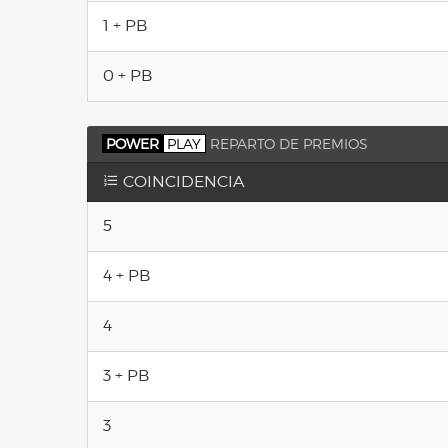
1 + PB
0 + PB
POWER
PLAY
REPARTO DE PREMIOS
COINCIDENCIA
5
4 + PB
4
3 + PB
3