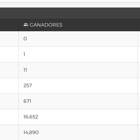
GANADORES
0
1
11
257
671
16,652
14,890