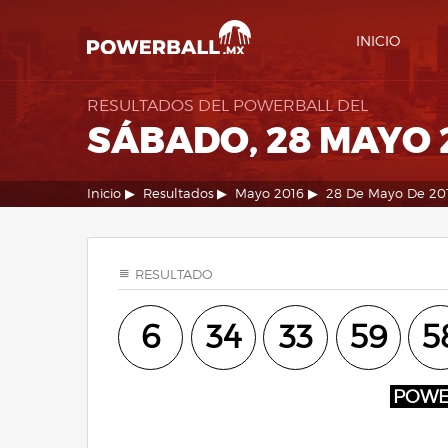
INICIO
RESULTADOS DEL POWERBALL DEL
SÁBADO, 28 MAYO 
Inicio
Resultados
Mayo 2016
28 De Mayo De 20
RESULTADO
6
34
33
59
5
POW