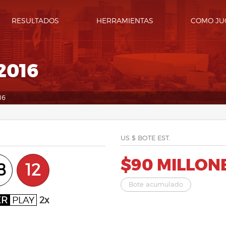
RESULTADOS
HERRAMIENTAS
COMO JU
2016
16
US $ BOTE EST.
$90 MILLON
8
12
Bote acumulado
ER
PLAY
2x