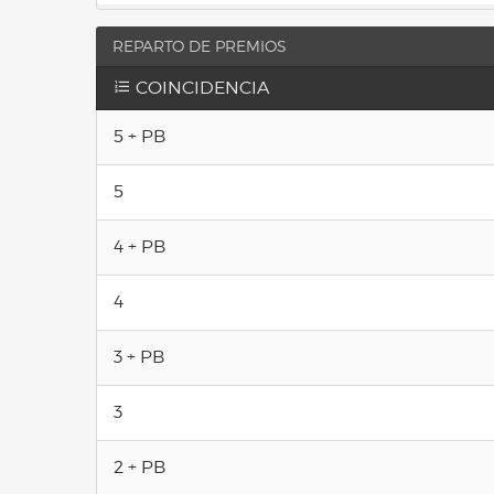
REPARTO DE PREMIOS
COINCIDENCIA
5 + PB
5
4 + PB
4
3 + PB
3
2 + PB