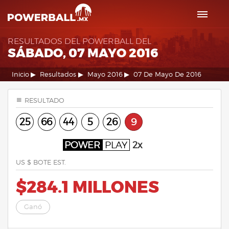
RESULTADOS DEL POWERBALL DEL
SÁBADO, 07 MAYO 2016
Inicio
Resultados
Mayo 2016
07 De Mayo De 2016
RESULTADO
25
66
44
5
26
9
POWER
PLAY
2x
US $ BOTE EST.
$284.1 MILLONES
Ganó