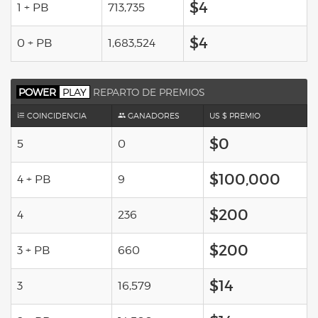
$4
1 + PB
713,735
$4
0 + PB
1,683,524
POWER
PLAY
REPARTO DE PREMIOS
COINCIDENCIA
GANADORES
US $ PREMIO
$0
5
0
$100,000
4 + PB
9
$200
4
236
$200
3 + PB
660
$14
3
16,579