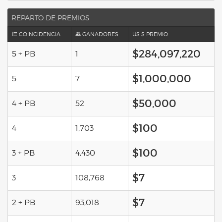
REPARTO DE PREMIOS
COINCIDENCIA
GANADORES
US $ PREMIO
$284,097,220
5 + PB
1
$1,000,000
5
7
$50,000
4 + PB
52
$100
4
1,703
$100
3 + PB
4,430
$7
3
108,768
$7
2 + PB
93,018