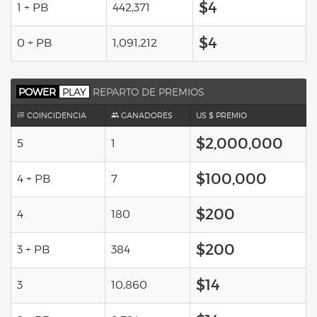
$4
1 + PB
442,371
$4
0 + PB
1,091,212
POWER
PLAY
REPARTO DE PREMIOS
COINCIDENCIA
GANADORES
US $ PREMIO
$2,000,000
5
1
$100,000
4 + PB
7
$200
4
180
$200
3 + PB
384
$14
3
10,860