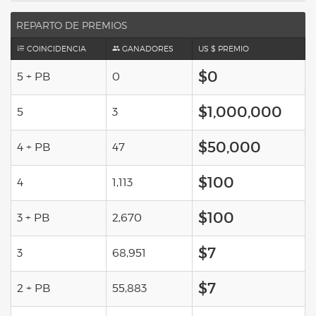
REPARTO DE PREMIOS
COINCIDENCIA
GANADORES
US $ PREMIO
$0
5 + PB
0
$1,000,000
5
3
$50,000
4 + PB
47
$100
4
1,113
$100
3 + PB
2,670
$7
3
68,951
$7
2 + PB
55,883