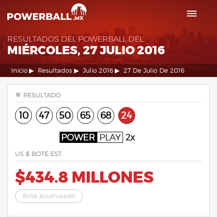
RESULTADOS DEL POWERBALL DEL
MIÉRCOLES, 27 JULIO 2016
Inicio
Resultados
Julio 2016
27 De Julio De 2016
RESULTADO
10
47
50
65
68
24
POWER
PLAY
2x
US $ BOTE EST.
$434.8 MILLONES
Bote acumulado