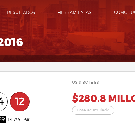
RESULTADOS
HERRAMIENTAS
COMO JU
2016
US $ BOTE EST.
$280.8 MIL
4
12
Bote acumulado
ER
PLAY
3x