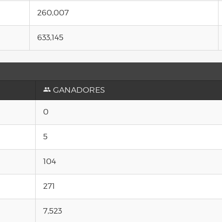
260,007
633,145
GANADORES
0
5
104
271
7,523