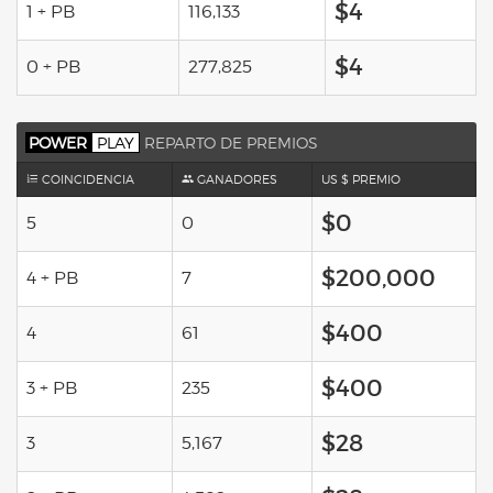
$4
1 + PB
116,133
$4
0 + PB
277,825
POWER
PLAY
REPARTO DE PREMIOS
COINCIDENCIA
GANADORES
US $ PREMIO
$0
5
0
$200,000
4 + PB
7
$400
4
61
$400
3 + PB
235
$28
3
5,167