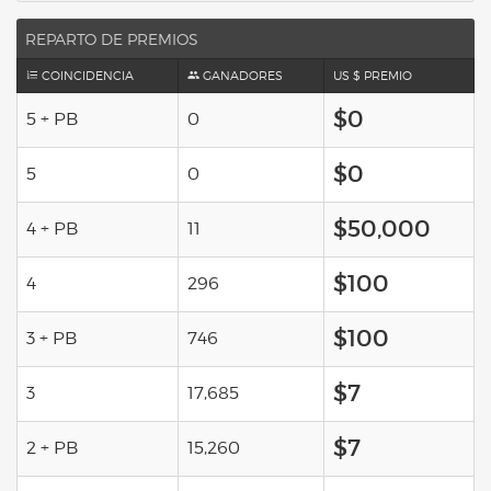
REPARTO DE PREMIOS
COINCIDENCIA
GANADORES
US $ PREMIO
$0
5 + PB
0
$0
5
0
$50,000
4 + PB
11
$100
4
296
$100
3 + PB
746
$7
3
17,685
$7
2 + PB
15,260