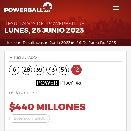
RESULTADOS DEL POWERBALL DEL
LUNES, 26 JUNIO 2023
Inicio
Resultados
Junio 2023
26 De Junio De 2023
RESULTADO
6
28
39
43
54
12
POWER
PLAY
4x
US $ BOTE EST.
$440 MILLONES
Bote acumulado